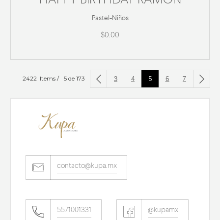
HAPPY BIRTHDAY RAMON
Pastel
-
Niños
$0.00
3
4
5
6
7
2422 Items /
5 de 173
contacto@kupa.mx
5571001331
@kupamx