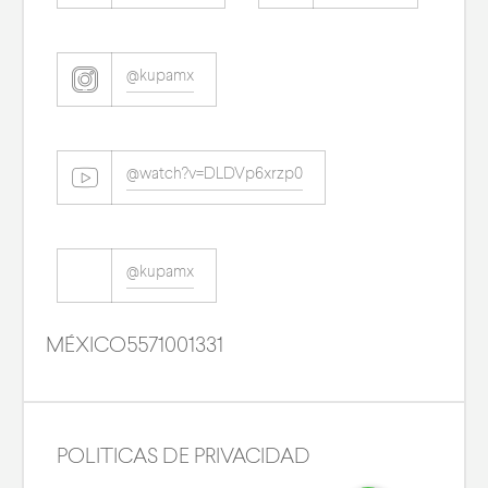
@kupamx
@watch?v=DLDVp6xrzp0
@kupamx
MÉXICO
5571001331
POLITICAS DE PRIVACIDAD