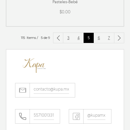
Pasteles
-
Bebé
$0.00
3
4
5
6
7
115 Items /
5 de 9
contacto@kupa.mx
5571001331
@kupamx