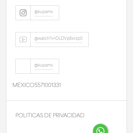
@kupamx
@watch?v=DLDVp6xrzp0
@kupamx
MÉXICO
5571001331
POLITICAS DE PRIVACIDAD