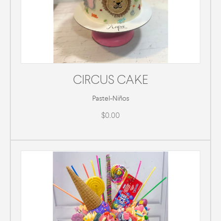
CIRCUS CAKE
Pastel
-
Niños
$0.00