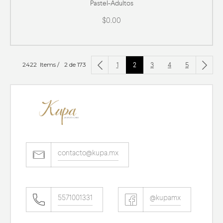
Pastel
-
Adultos
$0.00
1
2
3
4
5
2422 Items /
2 de 173
contacto@kupa.mx
5571001331
@kupamx