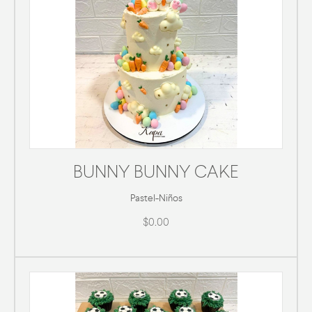
BUNNY BUNNY CAKE
Pastel
-
Niños
$0.00