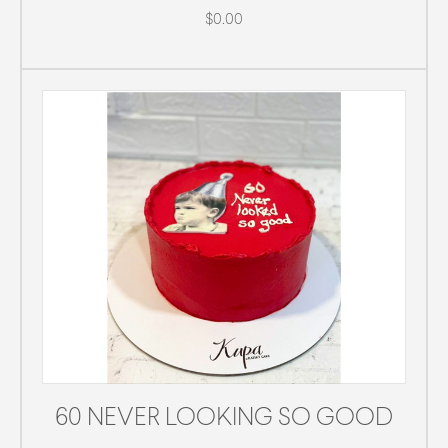
$0.00
60 NEVER LOOKING SO GOOD