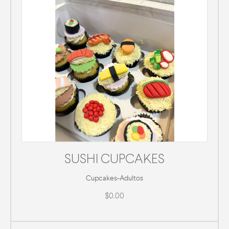
SUSHI CUPCAKES
Cupcakes
-
Adultos
$0.00