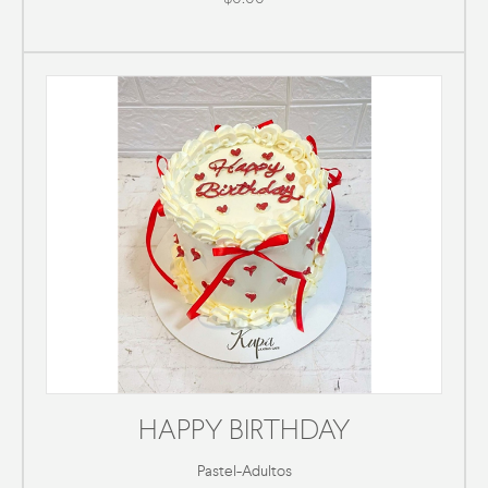
HAPPY BIRTHDAY
Pastel
-
Adultos