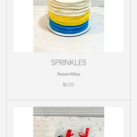
SPRINKLES
Pastel
-
Niños
$0.00