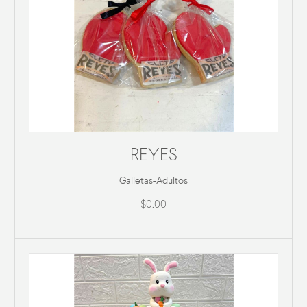
REYES
Galletas
-
Adultos
$0.00