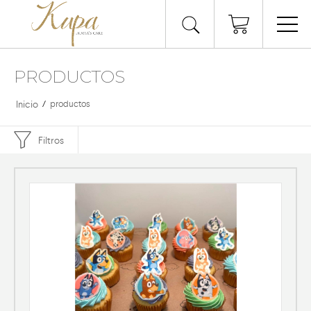
PRODUCTOS
Inicio
/
productos
Filtros